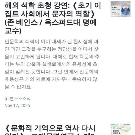
해외 석학 초청 강연: ❬초기 이
집트 사회에서 문자의 역할❭
(존 베인스 / 옥스퍼드대 명예
교수)
인문학의 쇠락이 이미 대세가 된 현시점에 과
연 과연 그것을 추구하는 정당성을 어디서 찾
을지 고민하게 됩니다. 대체로 현재 학문의 추
이는 부의 창출과 실생활에서의 유용성에 초
점이 맞춰진 듯합니다. 그런 면에서 인문학의
효용성은 거의 제로에 가까우니 문송하지 않
을 수 없지요.
In
연구소소식
Nov 17, 2025
❬문화적 기억으로 역사 다시