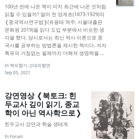
100년 전에 나온 책이 마치 최근에 나온 것처럼
읽힐 수 있을까? 얼마 전 양계초(1873-1929)의
❬중국역사연구법❭(유용태 역주, 서울대출판
문화원 2019)을 읽다 도입 부분에서 비슷한 생
각을 했다. 당시로서는 최신 역사 이론으로 중
국사를 공부하는 방법론을 제시한 책이다. 저자
특유의 거침없는 필체까지 더해져 생명력을 ...
In
책의향기-고대의향연
Sep 05, 2021
강연영상 ❬북토크: 힌
두교사 깊이 읽기, 종교
학이 아닌 역사학으로❭
힌두교사 강연과 학술 생태계
In
Forum