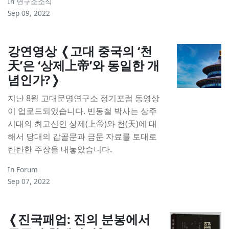
In
연구소소식
Sep 09, 2022
강연영상 ❬고대 중국의 ‘천
天’은 ‘상제上帝’와 동일한 개
념인가?❭
지난 8월 고대문명연구소 정기포럼 동영상
이 업로드되었습니다. 빈동철 박사는 상주
시대의 최고신인 상제(上帝)와 천(天)에 대
해서 당대의 갑골문과 금문 자료를 토대로
탄탄한 주장을 내놓았습니다.
In
Forum
Sep 07, 2022
❬진국패업: 진의 분봉에서