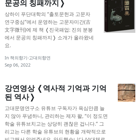
문공의 칭패까지❭
상하이 푸단대학의 “출토문헌과 고문자
연구중심”에서 운영하는 고문자미간(古
文字微刊)에 제 책 ❬진국패업: 진의 분봉
에서 문공의 칭패까지❭ 소개가 올라왔네
요.
In
책의향기-고대의향연
Sep 06, 2022
강연영상 ❬역사적 기억과 기억
된 역사❭
고대문명연구소 유튜브 구독자가 욕심만큼 늘
지 않아 푸념하니, 관리하는 제자 왈, “이 정도면
학술 유튜브치고는 상당히 괜찮은 겁니다.” 그
리고는 다른 학술 유튜브의 현황을 개략적으로
비교해서 알려주네요. 안도했습니다.^^대체로