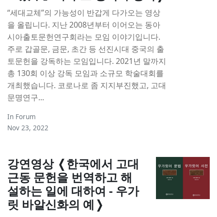
“세대교체”의 가능성이 반갑게 다가오는 영상
을 올립니다. 지난 2008년부터 이어오는 동아
시아출토문헌연구회라는 모임 이야기입니다.
주로 갑골문, 금문, 초간 등 선진시대 중국의 출
토문헌을 강독하는 모임입니다. 2021년 말까지
총 130회 이상 강독 모임과 소규모 학술대회를
개최했습니다. 코로나로 좀 지지부진했고, 고대
문명연구...
In
Forum
Nov 23, 2022
강연영상 ❬한국에서 고대
근동 문헌을 번역하고 해
설하는 일에 대하여 - 우가
릿 바알신화의 예❭