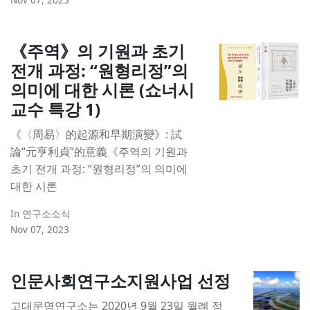
《주역》의 기원과 초기
전개 과정: “원형리정”의
의미에 대한 시론 (쇼너시
교수 특강 1)
《〈周易〉的起源和早期演變》: 試
論“元亨利貞”的意義《주역의 기원과
초기 전개 과정: “원형리정”의 의미에
대한 시론
In
연구소소식
Nov 07, 2023
인문사회연구소지원사업 선정
고대문명연구소는 2020년 9월 23일 월례 정