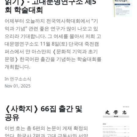
읽기❭ - 고대문명연구소 제5
회 학술대회
어제부터 오늘까지 전국역사학대회에서 “기
억과 기념” 관련 좋은 연구가 많이 나오고 있
으리라 기대합니다. 그 여세를 몰아서 저희 고
대문명연구소도 11월 8일(토) 단국대 죽전캠
퍼스에서 얀 아스만의 ❬문화적 기억과 초기
문명❭ 한국어판 출간을 기념하는 학술대회를
개최합니다.
In
연구소소식
Nov 01, 2025
❬사학지❭ 66집 출간 및
공유
이번 호는 총 6편의 논문이 게재 확정되
었다. 한국사 2편과 고대 근동사와 서양